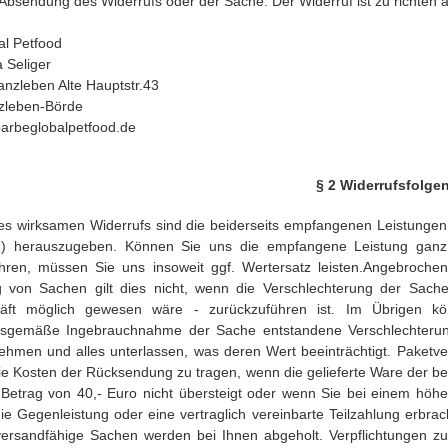
 Absendung des Widerrufs oder der Sache. Der Widerruf ist zu richten a
l Petfood
 Seliger
nzleben Alte Hauptstr.43
zleben-Börde
arbeglobalpetfood.de
§ 2 Widerrufsfolge
nes wirksamen Widerrufs sind die beiderseits empfangenen Leistun
n) herauszugeben. Können Sie uns die empfangene Leistung ganz o
hren, müssen Sie uns insoweit ggf. Wertersatz leisten.Angebroch
 von Sachen gilt dies nicht, wenn die Verschlechterung der Sache
äft möglich gewesen wäre - zurückzuführen ist. Im Übrigen kö
sgemäße Ingebrauchnahme der Sache entstandene Verschlechterung 
hmen und alles unterlassen, was deren Wert beeinträchtigt. Paketv
ie Kosten der Rücksendung zu tragen, wenn die gelieferte Ware der be
Betrag von 40,- Euro nicht übersteigt oder wenn Sie bei einem höh
ie Gegenleistung oder eine vertraglich vereinbarte Teilzahlung erbrac
versandfähige Sachen werden bei Ihnen abgeholt. Verpflichtungen 