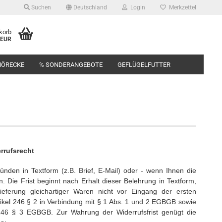
Suchen
Deutschland
Login
Merkzettel
korb
 EUR
HÖRECKE
% SONDERANGEBOTE
GEFLÜGELFUTTER
rrufsrecht
den in Textform (z.B. Brief, E-Mail) oder - wenn Ihnen die
 Die Frist beginnt nach Erhalt dieser Belehrung in Textform,
ferung gleichartiger Waren nicht vor Eingang der ersten
rtikel 246 § 2 in Verbindung mit § 1 Abs. 1 und 2 EGBGB sowie
246 § 3 EGBGB. Zur Wahrung der Widerrufsfrist genügt die