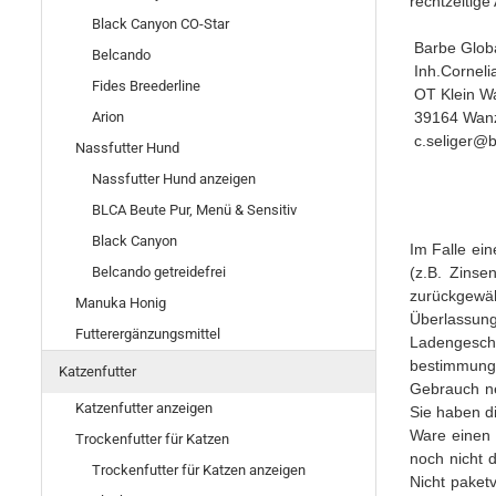
rechtzeitige
Black Canyon CO-Star
Barbe Globa
Belcando
Inh.Cornelia
Fides Breederline
OT
Klein Wa
39164 Wan
Arion
c.seliger@b
Nassfutter Hund
Nassfutter Hund anzeigen
BLCA Beute Pur, Menü & Sensitiv
Black Canyon
Im Falle ei
Belcando getreidefrei
(z.B. Zinse
zurückgewä
Manuka Honig
Überlassung
Futterergänzungsmittel
Ladengesch
bestimmung
Katzenfutter
Gebrauch ne
Katzenfutter anzeigen
Sie haben d
Ware einen 
Trockenfutter für Katzen
noch nicht d
Trockenfutter für Katzen anzeigen
Nicht paket