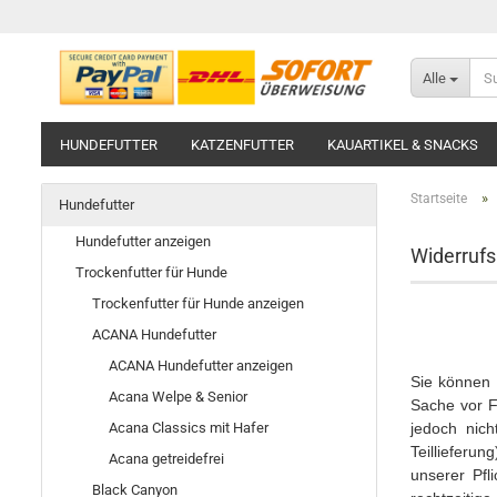
Alle
HUNDEFUTTER
KATZENFUTTER
KAUARTIKEL & SNACKS
»
Startseite
Hundefutter
Hundefutter anzeigen
Widerrufs
Trockenfutter für Hunde
Trockenfutter für Hunde anzeigen
ACANA Hundefutter
ACANA Hundefutter anzeigen
Sie können 
Acana Welpe & Senior
Sache vor F
jedoch nic
Acana Classics mit Hafer
Teillieferun
Acana getreidefrei
unserer Pfl
Black Canyon