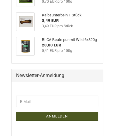
0,70 EUR pro 100g
Kalbsunterbein 1 Stück
3,49 EUR
3,49 EUR pro Stück
BLCA Beute pur mit Wild 6x820g
20,00 EUR
0,41 EUR pro 100g
Newsletter-Anmeldung
WEITER
E-
ZUR
Mail
NEWSLETTER-
ANMELDUNG
ANMELDEN