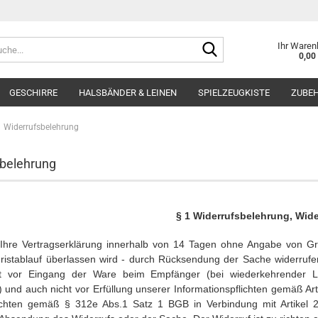
Suche...
Ihr Waren
0,00
GESCHIRRE
HALSBÄNDER & LEINEN
SPIELZEUGKISTE
ZUBE
Widerrufsbelehrung
belehrung
§ 1 Widerrufsbelehrung, Wide
Ihre Vertragserklärung innerhalb von 14 Tagen ohne Angabe von Grün
ristablauf überlassen wird - durch Rücksendung der Sache widerrufen.
ht vor Eingang der Ware beim Empfänger (bei wiederkehrender Lie
g) und auch nicht vor Erfüllung unserer Informationspflichten gemäß A
ichten gemäß § 312e Abs.1 Satz 1 BGB in Verbindung mit Artikel 