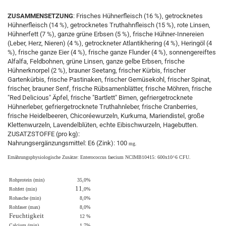
ZUSAMMENSETZUNG
: Frisches Hühnerfleisch (16 %), getrocknetes
Hühnerfleisch (14 %), getrocknetes Truthahnfleisch (15 %), rote Linsen,
Hühnerfett (7 %), ganze grüne Erbsen (5 %), frische Hühner-Innereien
(Leber, Herz, Nieren) (4 %), getrockneter Atlantikhering (4 %), Heringöl (4
%), frische ganze Eier (4 %), frische ganze Flunder (4 %), sonnengereiftes
Alfalfa, Feldbohnen, grüne Linsen, ganze gelbe Erbsen, frische
Hühnerknorpel (2 %), brauner Seetang, frischer Kürbis, frischer
Gartenkürbis, frische Pastinaken, frischer Gemüsekohl, frischer Spinat,
frischer, brauner Senf, frische Rübsamenblätter, frische Möhren, frische
"Red Delicious" Äpfel, frische "Bartlett" Birnen, gefriergetrocknete
Hühnerleber, gefriergetrocknete Truthahnleber, frische Cranberries,
frische Heidelbeeren, Chicoréewurzeln, Kurkuma, Mariendistel, große
Klettenwurzeln, Lavendelblüten, echte Eibischwurzeln, Hagebutten.
ZUSATZSTOFFE (pro kg):
Nahrungsergänzungsmittel: E6 (Zink): 100
mg.
Ernährungsphysiologische Zusätze: Enterococcus faecium NCIMB10415: 600x10^6 CFU.
Rohprotein (min)
35,0%
11
Rohfett (min)
,0%
Rohasche (min)
8,0%
Rohfaser (max)
8,0%
Feuchtigkeit
12 %
Calcium (min)
1,7%