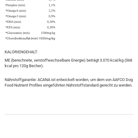
Phosphor (min)
1,1%
*Omega-6 (min)
2,2%
*Omega-3 (min)
0,9%
*DHA (min)
0,30%
*EPA (min)
0,30%
*Glucosamin (min)
1500mg/kg
*Chondroitinsulfat (min)
1000mg/kg
KALORIENGEHALT:
ME (berechnete, verstoffwechselbare Energie) beträgt 3.070 kcal/kg (368
kcal pro 120g Becher).
Nährstoffgarantie: ACANA ist entwickelt worden, um dem von AAFCO Dog
Food Nutrient Profiles eingeführten Nährstoffstandard gerecht zu werden.